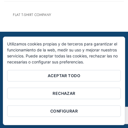
FLAT T-SHIRT COMPANY
AVISO LEGAL
POLÍTICA DE PRIVACIDAD
POLÍTICA DE COOKIES
Utilizamos cookies propias y de terceros para garantizar el
©2026 – INVERSIONES SALAZAR S.A , todos los derechos
funcionamiento de la web, medir su uso y mejorar nuestros
reservados.
servicios. Puede aceptar todas las cookies, rechazar las no
necesarias o configurar sus preferencias.
ACEPTAR TODO
RECHAZAR
CONFIGURAR