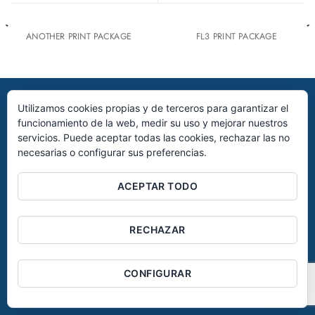
ANOTHER PRINT PACKAGE
FL3 PRINT PACKAGE
AVISO LEGAL
POLÍTICA DE PRIVACIDAD
POLÍTICA DE COOKIES
Utilizamos cookies propias y de terceros para garantizar el
©2026 – INVERSIONES SALAZAR S.A , todos los derechos
funcionamiento de la web, medir su uso y mejorar nuestros
reservados.
servicios. Puede aceptar todas las cookies, rechazar las no
necesarias o configurar sus preferencias.
ACEPTAR TODO
RECHAZAR
CONFIGURAR