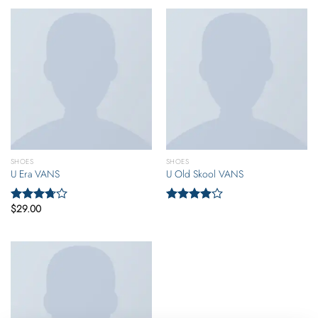
5
SHOES
SHOES
U Era VANS
U Old Skool VANS
$
29.00
Valorado
Valorado
con
3.50
con
3.67
de 5
de 5