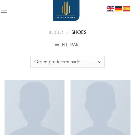
Skip
to
content
INICIO
/
SHOES
FILTRAR