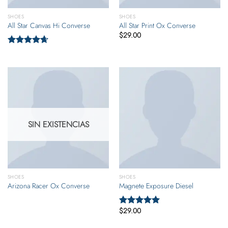
SHOES
SHOES
All Star Canvas Hi Converse
All Star Print Ox Converse
$
29.00
Valorado
con
4.33
de 5
SIN EXISTENCIAS
SHOES
SHOES
Arizona Racer Ox Converse
Magnete Exposure Diesel
$
29.00
Valorado
con
5.00
de