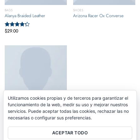
BAGS
SHOES
Alanya Braided Leather
Arizona Racer Ox Converse
$
29.00
Valorado
con
4.00
de 5
Utilizamos cookies propias y de terceros para garantizar el
funcionamiento de la web, medir su uso y mejorar nuestros
servicios. Puede aceptar todas las cookies, rechazar las no
BAGS
necesarias o configurar sus preferencias.
Small Fortune Bag Converse
ACEPTAR TODO
$
29.00
Valorado
con
4.00