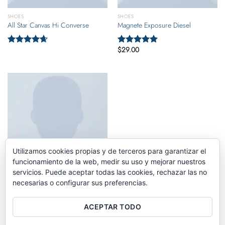
SHOES
SHOES
All Star Canvas Hi Converse
Magnete Exposure Diesel
$
29.00
Valorado
Valorado
con
4.33
con
5.00
de
de 5
5
Utilizamos cookies propias y de terceros para garantizar el
funcionamiento de la web, medir su uso y mejorar nuestros
servicios. Puede aceptar todas las cookies, rechazar las no
SHOES
necesarias o configurar sus preferencias.
U Old Skool VANS
ACEPTAR TODO
Valorado
con
3.67