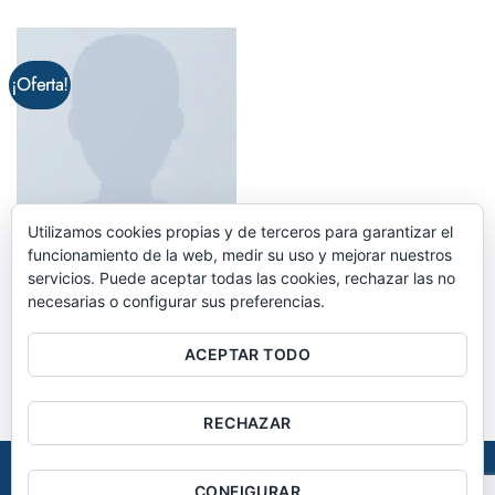
de 5
¡Oferta!
Utilizamos cookies propias y de terceros para garantizar el
funcionamiento de la web, medir su uso y mejorar nuestros
MEN
servicios. Puede aceptar todas las cookies, rechazar las no
Wicked SS O-Neck Selected
necesarias o configurar sus preferencias.
Homme
ACEPTAR TODO
El
El
$
29.00
$
29.00
Valorado
precio
precio
con
4.00
original
actual
de 5
era:
es:
$29.00.
$29.00.
RECHAZAR
AVISO LEGAL
POLÍTICA DE PRIVACIDAD
POLÍTICA DE COOKIES
CONFIGURAR