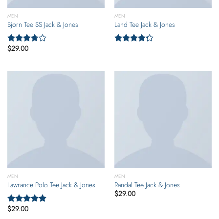
MEN
MEN
Bjorn Tee SS Jack & Jones
Land Tee Jack & Jones
$
29.00
Valorado
Valorado
con
3.50
con
4.00
de 5
de 5
MEN
MEN
Lawrance Polo Tee Jack & Jones
Randal Tee Jack & Jones
$
29.00
$
29.00
Valorado
con
4.50