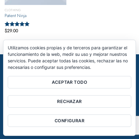
CLOTHING
Patient Ninja
$
29.00
Valorado
con
4.67
de 5
Utilizamos cookies propias y de terceros para garantizar el
funcionamiento de la web, medir su uso y mejorar nuestros
servicios. Puede aceptar todas las cookies, rechazar las no
AVISO LEGAL
POLÍTICA DE PRIVACIDAD
POLÍTICA DE COOKIES
necesarias o configurar sus preferencias.
©2026 – INVERSIONES SALAZAR S.A , todos los derechos
reservados.
ACEPTAR TODO
RECHAZAR
CONFIGURAR