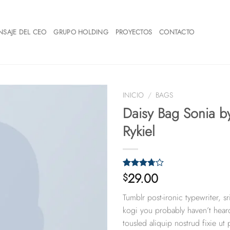
NSAJE DEL CEO
GRUPO HOLDING
PROYECTOS
CONTACTO
INICIO
/
BAGS
Daisy Bag Sonia b
Rykiel
29.00
Valorado
2
$
con
3.50
de 5 en
Tumblr post-ironic typewriter, s
base a
valoraciones
kogi you probably haven’t hear
de
tousled aliquip nostrud fixie ut 
clientes