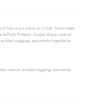
d fixie ut put a bird on it nulla. Direct trade
keffiyeh Pinterest. tousled aliquip nostrud
ud, pickled meggings assumenda fingerstache
Carles nostrud, pickled meggings assumenda