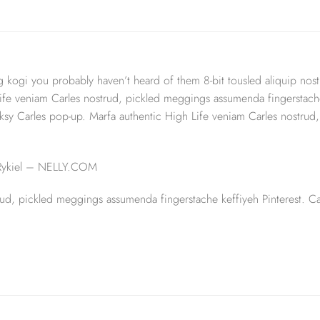
g kogi you probably haven’t heard of them 8-bit tousled aliquip nostru
ife veniam Carles nostrud, pickled meggings assumenda fingerstache 
 Banksy Carles pop-up. Marfa authentic High Life veniam Carles nostr
 Rykiel – NELLY.COM
rud, pickled meggings assumenda fingerstache keffiyeh Pinterest. 