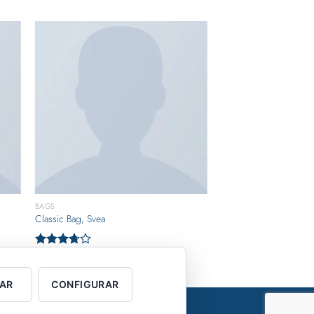
BAGS
Classic Bag, Svea
$
29.00
Valorado
con
3.50
de 5
AR
CONFIGURAR