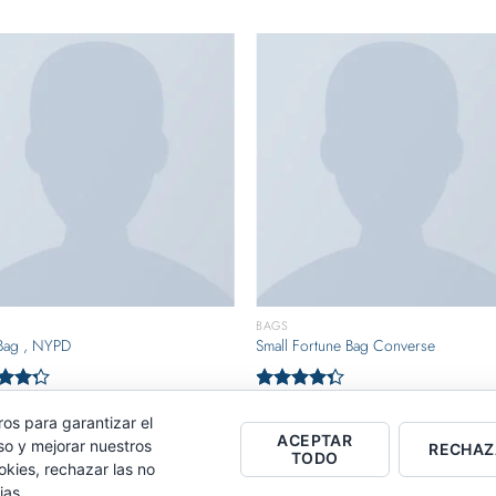
BAGS
 Bag , NYPD
Small Fortune Bag Converse
00
$
29.00
rado
Valorado
4.00
con
4.00
ros para garantizar el
de 5
ACEPTAR
so y mejorar nuestros
RECHAZ
TODO
okies, rechazar las no
AVISO LEGAL
POLÍTICA DE PRIVACIDAD
POLÍTICA DE COOKIES
ias.