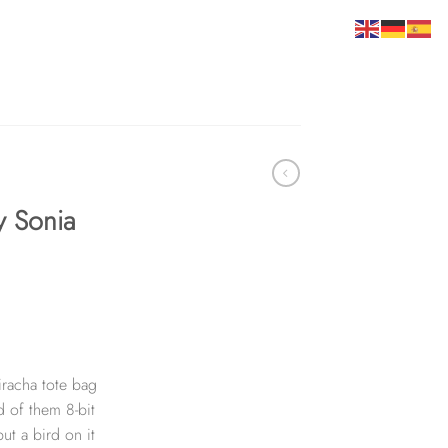
y Sonia
riracha tote bag
d of them 8-bit
put a bird on it