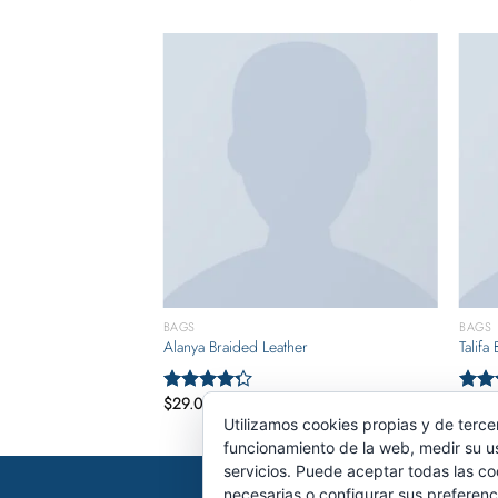
BAGS
BAGS
Alanya Braided Leather
Talifa
$
29.00
$
29.
Valorado
Valo
con
4.00
con
Utilizamos cookies propias y de terce
de 5
de 5
funcionamiento de la web, medir su u
servicios. Puede aceptar todas las co
necesarias o configurar sus preferenc