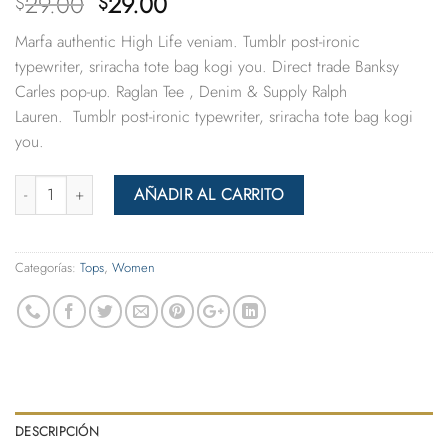
El
El
29.00
29.00
$
$
con
5.00
de
precio
precio
5 en base a
Marfa authentic High Life veniam. Tumblr post-ironic
original
actual
valoración
de un
typewriter, sriracha tote bag kogi you. Direct trade Banksy
era:
es:
cliente
Carles pop-up. Raglan Tee , Denim & Supply Ralph
$29.00.
$29.00.
Lauren. Tumblr post-ironic typewriter, sriracha tote bag kogi
you.
Cantidad
AÑADIR AL CARRITO
Categorías:
Tops
,
Women
DESCRIPCIÓN