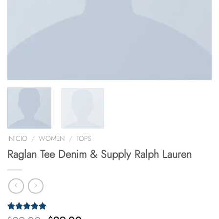
INICIO
/
WOMEN
/
TOPS
Raglan Tee Denim & Supply Ralph Lauren
Valorado
1