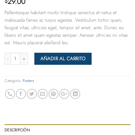
29.00
$
con
4.00
de 5 en
Pellentesque habitant morbi tristique senectus et netus et
base a
valoración
malesuada fames ac turpis egestas. Vestibulum tortor quam,
de un
feugiat vitae, ultricies eget, tempor sit amet, ante. Donec eu
cliente
libero sit amet quam egestas semper. Aenean ultricies mi vitae
est. Mauris placerat eleifend leo.
Cantidad
AÑADIR AL CARRITO
Categoría:
Posters
DESCRIPCIÓN