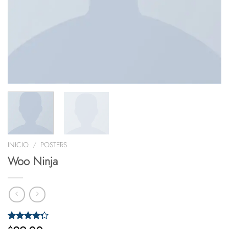
INICIO
/
POSTERS
Woo Ninja
Valorado
1