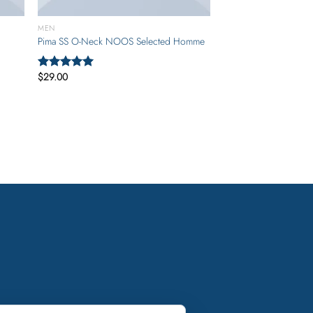
MEN
Pima SS O-Neck NOOS Selected Homme
$
29.00
Valorado
con
5.00
de
5