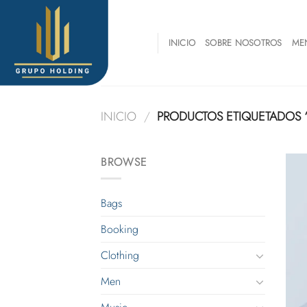
Skip
to
content
INICIO
SOBRE NOSOTROS
ME
INICIO
/
PRODUCTOS ETIQUETADOS 
BROWSE
Bags
Booking
Clothing
Men