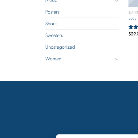
Music
Posters
JEAN
Lucy 
Shoes
$
29.
Valo
Sweaters
con
3.00
Uncategorized
5
Women