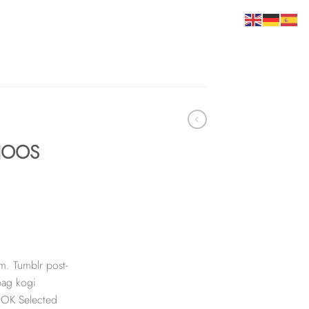
 NOOS
m. Tumblr post-
 bag kogi
OK Selected