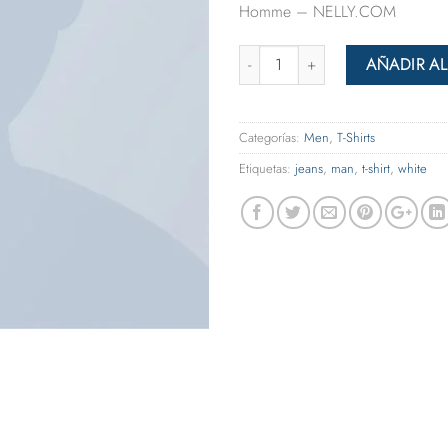
Homme – NELLY.COM
Cantidad
AÑADIR AL
Categorías:
Men
,
T-Shirts
Etiquetas:
jeans
,
man
,
t-shirt
,
white