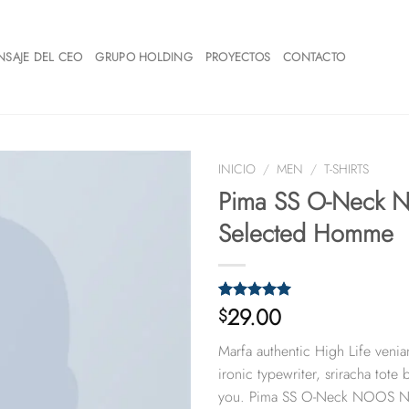
NSAJE DEL CEO
GRUPO HOLDING
PROYECTOS
CONTACTO
INICIO
/
MEN
/
T-SHIRTS
Pima SS O-Neck
Selected Homme
29.00
Valorado
1
$
con
5.00
de
5 en base a
Marfa authentic High Life venia
valoración
de un
ironic typewriter, sriracha tote
cliente
you. Pima SS O-Neck NOOS N