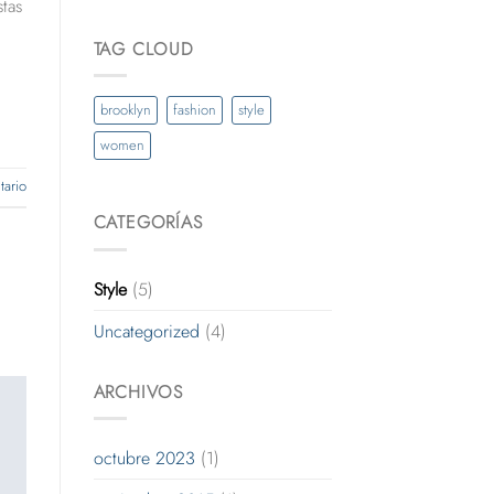
stas
TAG CLOUD
brooklyn
fashion
style
women
ario
CATEGORÍAS
Style
(5)
Uncategorized
(4)
ARCHIVOS
octubre 2023
(1)