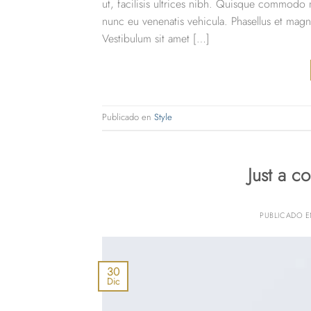
ut, facilisis ultrices nibh. Quisque commodo n
nunc eu venenatis vehicula. Phasellus et magna 
Vestibulum sit amet […]
Publicado en
Style
Just a c
PUBLICADO 
30
Dic