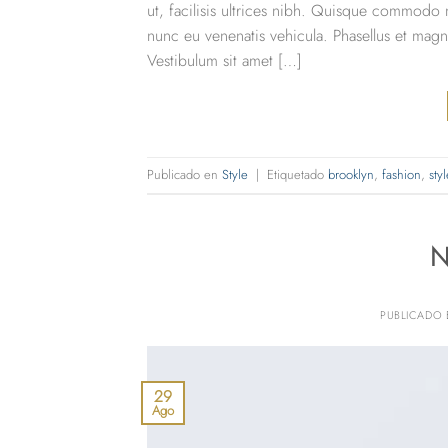
ut, facilisis ultrices nibh. Quisque commodo n
nunc eu venenatis vehicula. Phasellus et magna 
Vestibulum sit amet […]
Publicado en
Style
|
Etiquetado
brooklyn
,
fashion
,
styl
N
PUBLICADO
29
Ago