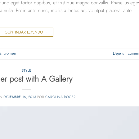
unc eget tortor dapibus, et tristique magna convallis. Phasellus ege
nulla. Proin ante nunc, mollis a lectus ac, volutpat placerat ante.
CONTINUAR LEYENDO
→
e
,
women
Deje un coment
STYLE
er post with A Gallery
EN
DICIEMBRE 16, 2013
POR
CAROLINA ROGER