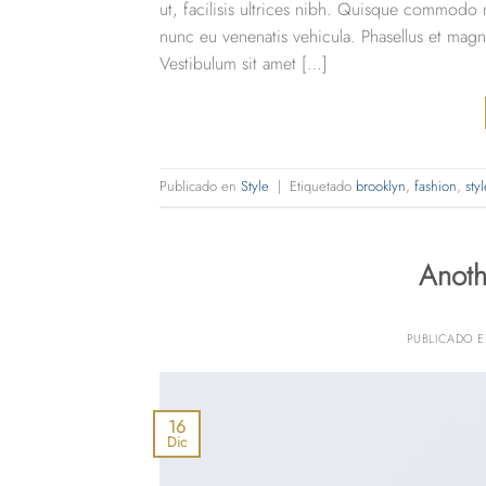
ut, facilisis ultrices nibh. Quisque commodo n
nunc eu venenatis vehicula. Phasellus et magna 
Vestibulum sit amet […]
Publicado en
Style
|
Etiquetado
brooklyn
,
fashion
,
styl
Anoth
PUBLICADO 
16
Dic