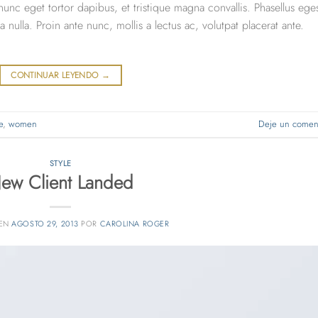
unc eget tortor dapibus, et tristique magna convallis. Phasellus ege
nulla. Proin ante nunc, mollis a lectus ac, volutpat placerat ante.
CONTINUAR LEYENDO
→
e
,
women
Deje un coment
STYLE
ew Client Landed
 EN
AGOSTO 29, 2013
POR
CAROLINA ROGER