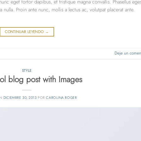
unc eget tortor dapibus, et tristique magna convallis. Phasellus ege
nulla. Proin ante nunc, mollis a lectus ac, volutpat placerat ante.
CONTINUAR LEYENDO
→
Deje un coment
STYLE
ool blog post with Images
EN
DICIEMBRE 30, 2013
POR
CAROLINA ROGER