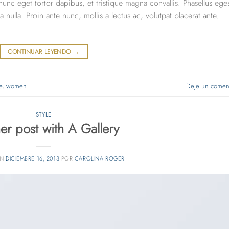
unc eget tortor dapibus, et tristique magna convallis. Phasellus ege
nulla. Proin ante nunc, mollis a lectus ac, volutpat placerat ante.
CONTINUAR LEYENDO
→
e
,
women
Deje un coment
STYLE
er post with A Gallery
EN
DICIEMBRE 16, 2013
POR
CAROLINA ROGER