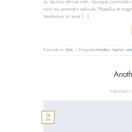
ut, facilisis ultrices nibh. Quisque commodo n
nunc eu venenatis vehicula. Phasellus et magna 
Vestibulum sit amet […]
Publicado en
Style
|
Etiquetado
brooklyn
,
fashion
,
styl
Anoth
PUBLICADO 
16
Dic