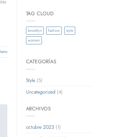
stas
TAG CLOUD
brooklyn
fashion
style
women
ario
CATEGORÍAS
Style
(5)
Uncategorized
(4)
ARCHIVOS
octubre 2023
(1)