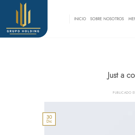
Skip
to
content
INICIO
SOBRE NOSOTROS
ME
Just a c
PUBLICADO 
30
Dic